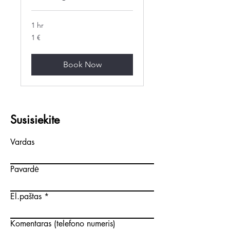
1 hr
1
1 €
euras
Book Now
Susisiekite
Vardas
Pavardė
El.paštas
Komentaras (telefono numeris)